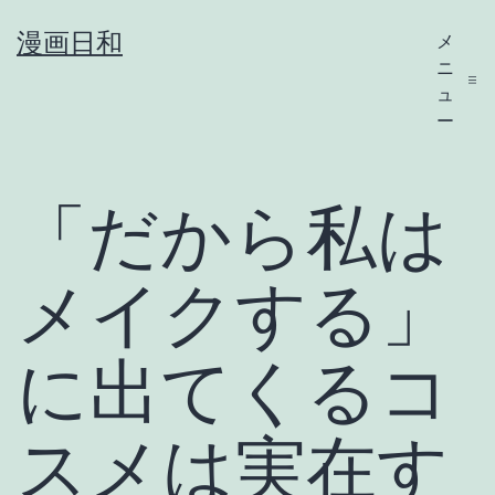
コ
漫画日和
メ
ン
ニ
テ
ュ
ー
ン
ツ
「だから私は
へ
ス
キ
メイクする」
ッ
プ
に出てくるコ
スメは実在す